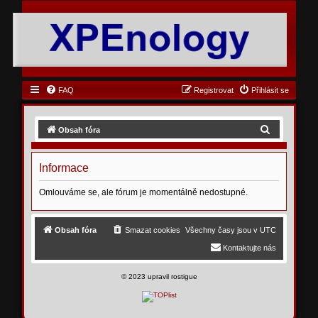
FAQ
Registrovat
Přihlásit se
H
Obsah fóra
l
e
Informace
d
Omlouváme se, ale fórum je momentálně nedostupné.
a
t
Obsah fóra
Smazat cookies
Všechny časy jsou v
UTC
Kontaktujte nás
©
2023 upravil rostigue