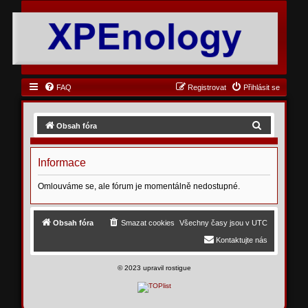
FAQ
Registrovat
Přihlásit se
H
Obsah fóra
l
e
Informace
d
Omlouváme se, ale fórum je momentálně nedostupné.
a
t
Obsah fóra
Smazat cookies
Všechny časy jsou v
UTC
Kontaktujte nás
©
2023 upravil rostigue