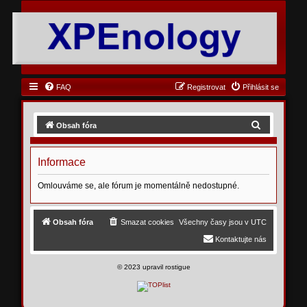
FAQ
Registrovat
Přihlásit se
H
Obsah fóra
l
e
Informace
d
Omlouváme se, ale fórum je momentálně nedostupné.
a
t
Obsah fóra
Smazat cookies
Všechny časy jsou v
UTC
Kontaktujte nás
©
2023 upravil rostigue