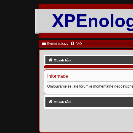
Rychlé odkazy
FAQ
Obsah fóra
Informace
Omlouváme se, ale fórum je momentálně nedostupné
Obsah fóra