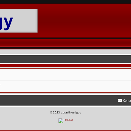
.
Konta
©
2023 upravil rostigue