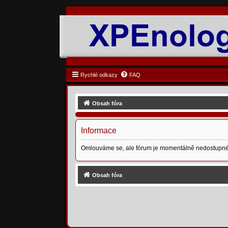
Rychlé odkazy
FAQ
Obsah fóra
Informace
Omlouváme se, ale fórum je momentálně nedostupné
Obsah fóra