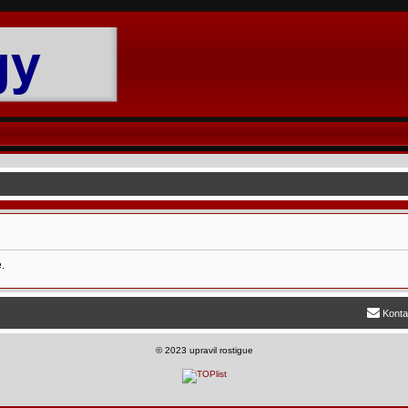
.
Konta
©
2023 upravil rostigue