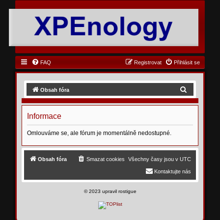
FAQ
Registrovat
Přihlásit se
H
Obsah fóra
l
e
Informace
d
Omlouváme se, ale fórum je momentálně nedostupné.
a
t
Obsah fóra
Smazat cookies
Všechny časy jsou v
UTC
Kontaktujte nás
©
2023 upravil rostigue