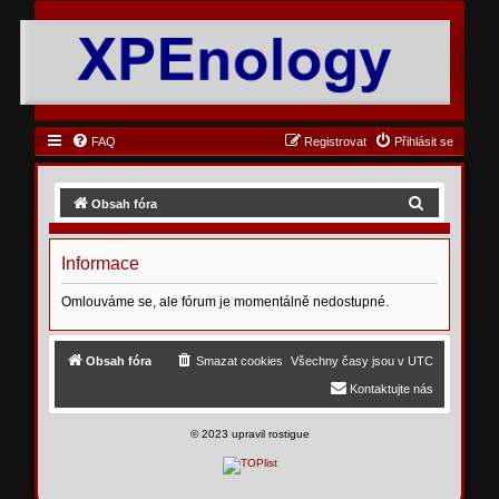
FAQ
Registrovat
Přihlásit se
H
Obsah fóra
l
e
Informace
d
Omlouváme se, ale fórum je momentálně nedostupné.
a
t
Obsah fóra
Smazat cookies
Všechny časy jsou v
UTC
Kontaktujte nás
©
2023 upravil rostigue