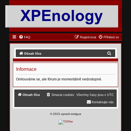
FAQ
Registrovat
Přihlásit se
H
Obsah fóra
l
e
Informace
d
Omlouváme se, ale fórum je momentálně nedostupné.
a
t
Obsah fóra
Smazat cookies
Všechny časy jsou v
UTC
Kontaktujte nás
©
2023 upravil rostigue