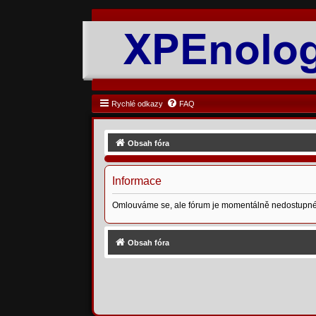
Rychlé odkazy
FAQ
Obsah fóra
Informace
Omlouváme se, ale fórum je momentálně nedostupné
Obsah fóra