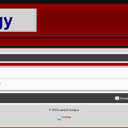
.
Konta
©
2023 upravil rostigue