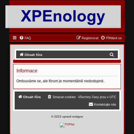
FAQ
Registrovat
Přihlásit se
H
Obsah fóra
l
e
Informace
d
Omlouváme se, ale fórum je momentálně nedostupné.
a
t
Obsah fóra
Smazat cookies
Všechny časy jsou v
UTC
Kontaktujte nás
©
2023 upravil rostigue