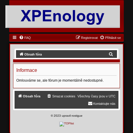
FAQ
Registrovat
Přihlásit se
H
Obsah fóra
l
e
Informace
d
Omlouváme se, ale fórum je momentálně nedostupné.
a
t
Obsah fóra
Smazat cookies
Všechny časy jsou v
UTC
Kontaktujte nás
©
2023 upravil rostigue