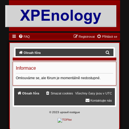
FAQ
Registrovat
Přihlásit se
H
Obsah fóra
l
e
Informace
d
Omlouváme se, ale fórum je momentálně nedostupné.
a
t
Obsah fóra
Smazat cookies
Všechny časy jsou v
UTC
Kontaktujte nás
©
2023 upravil rostigue