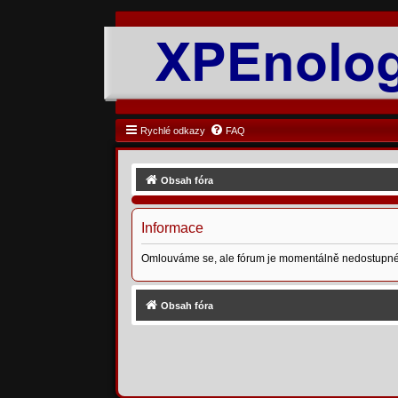
Rychlé odkazy
FAQ
Obsah fóra
Informace
Omlouváme se, ale fórum je momentálně nedostupné
Obsah fóra