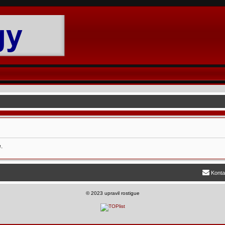
.
Konta
©
2023 upravil rostigue