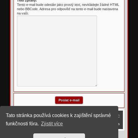
Tělo zprávy:
Tento e-mail bude odeslán jako prostý text, nevkládejte žádné HTML
nebo BBCode. Adresa pro odpověď na tento e-mail bude nastavena
na vaši.
Tato stránka používá cookies k zajištění správné
Obsah fóra
Smazat cookies
Všechny časy jsou v
UTC
funkčnosti fóra.
Zjistit více
Kontaktujte nás
©
2023 upravil rostigue