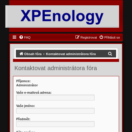
FAQ
Registrovat
Přihlásit se
H
Obsah fóra
Kontaktovat administrátora fóra
l
Kontaktovat administrátora fóra
e
d
Příjemce:
a
Administrátor
t
Vaše e-mailová adresa:
Vaše jméno:
Předmět: