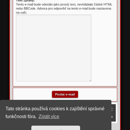
Tělo zprávy:
Tento e-mail bude odeslán jako prostý text, nevkládejte žádné HTML
nebo BBCode. Adresa pro odpověď na tento e-mail bude nastavena
na vaši.
Tato stránka používá cookies k zajištění správné
Obsah fóra
Smazat cookies
Všechny časy jsou v
UTC
funkčnosti fóra.
Zjistit více
Kontaktujte nás
©
2023 upravil rostigue