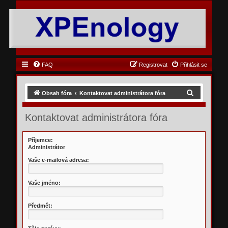
FAQ
Registrovat
Přihlásit se
H
Obsah fóra
Kontaktovat administrátora fóra
l
Kontaktovat administrátora fóra
e
d
Příjemce:
a
Administrátor
t
Vaše e-mailová adresa:
Vaše jméno:
Předmět: