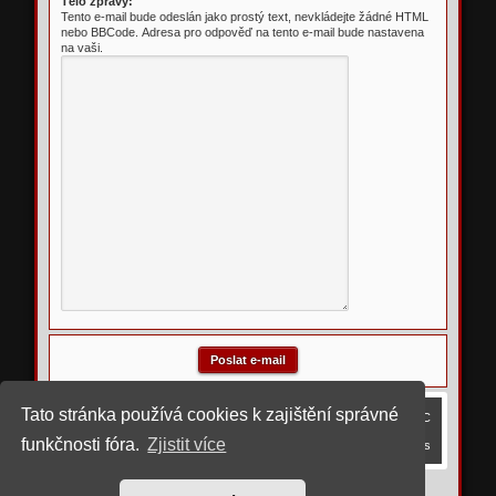
Tělo zprávy:
Tento e-mail bude odeslán jako prostý text, nevkládejte žádné HTML
nebo BBCode. Adresa pro odpověď na tento e-mail bude nastavena
na vaši.
Tato stránka používá cookies k zajištění správné
Obsah fóra
Smazat cookies
Všechny časy jsou v
UTC
funkčnosti fóra.
Zjistit více
Kontaktujte nás
©
2023 upravil rostigue