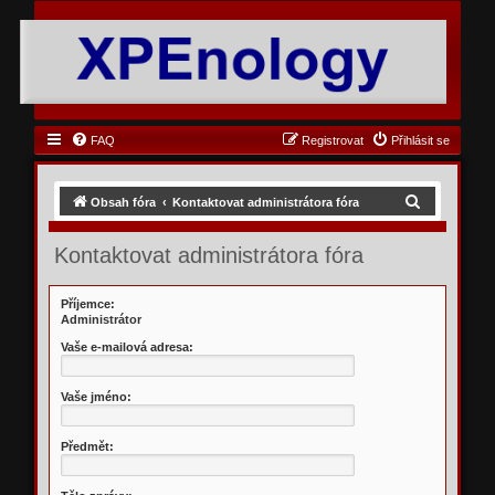
FAQ
Registrovat
Přihlásit se
H
Obsah fóra
Kontaktovat administrátora fóra
l
Kontaktovat administrátora fóra
e
d
Příjemce:
a
Administrátor
t
Vaše e-mailová adresa:
Vaše jméno:
Předmět: