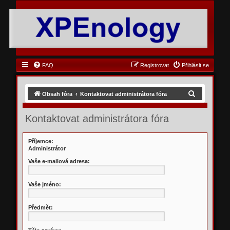
FAQ
Registrovat
Přihlásit se
H
Obsah fóra
Kontaktovat administrátora fóra
l
Kontaktovat administrátora fóra
e
d
Příjemce:
a
Administrátor
t
Vaše e-mailová adresa:
Vaše jméno:
Předmět: