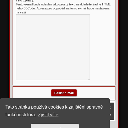
Tělo zprávy:
Tento e-mail bude odeslán jako prostý text, nevkládejte žádné HTML
nebo BBCode. Adresa pro odpověď na tento e-mail bude nastavena
na vaši.
Tato stránka používá cookies k zajištění správné
Obsah fóra
Smazat cookies
Všechny časy jsou v
UTC
funkčnosti fóra.
Zjistit více
Kontaktujte nás
©
2023 upravil rostigue