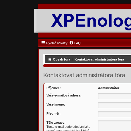
Rychlé odkazy
FAQ
Obsah fóra
Kontaktovat administrátora fóra
Kontaktovat administrátora fóra
Příjemce:
Administrátor
Vaše e-mailová adresa:
Vaše jméno:
Předmět:
Tělo zprávy:
Tento e-mail bude odeslán jako
prostý text, nevkládejte žádné