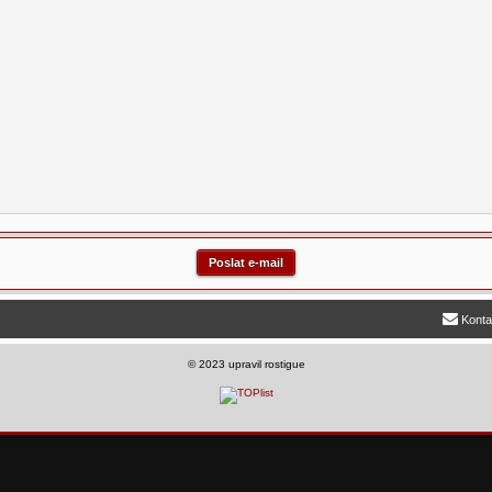
Konta
©
2023 upravil rostigue