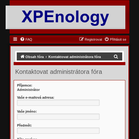
FAQ
Registrovat
Přihlásit se
H
Obsah fóra
Kontaktovat administrátora fóra
l
Kontaktovat administrátora fóra
e
d
Příjemce:
a
Administrátor
t
Vaše e-mailová adresa:
Vaše jméno:
Předmět: