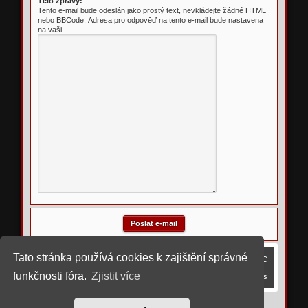
Tělo zprávy:
Tento e-mail bude odeslán jako prostý text, nevkládejte žádné HTML
nebo BBCode. Adresa pro odpověď na tento e-mail bude nastavena
na vaši.
Tato stránka používá cookies k zajištění správné
Obsah fóra
Smazat cookies
Všechny časy jsou v
UTC
funkčnosti fóra.
Zjistit více
Kontaktujte nás
©
2023 upravil rostigue