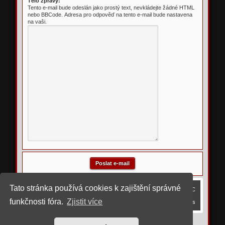
Tělo zprávy:
Tento e-mail bude odeslán jako prostý text, nevkládejte žádné HTML
nebo BBCode. Adresa pro odpověď na tento e-mail bude nastavena
na vaši.
Tato stránka používá cookies k zajištění správné
Obsah fóra
Smazat cookies
Všechny časy jsou v
UTC
funkčnosti fóra.
Zjistit více
Kontaktujte nás
©
2023 upravil rostigue