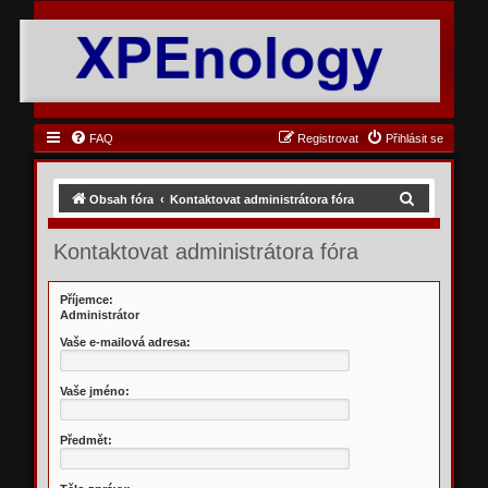
FAQ
Registrovat
Přihlásit se
H
Obsah fóra
Kontaktovat administrátora fóra
l
Kontaktovat administrátora fóra
e
d
Příjemce:
a
Administrátor
t
Vaše e-mailová adresa:
Vaše jméno:
Předmět: