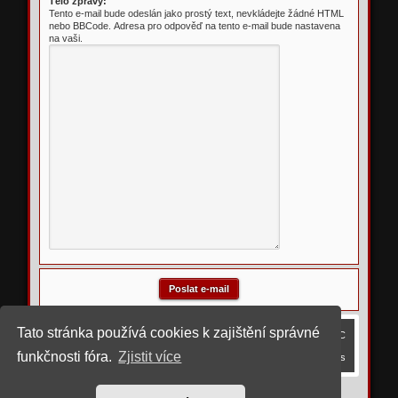
Tělo zprávy:
Tento e-mail bude odeslán jako prostý text, nevkládejte žádné HTML
nebo BBCode. Adresa pro odpověď na tento e-mail bude nastavena
na vaši.
Tato stránka používá cookies k zajištění správné
Obsah fóra
Smazat cookies
Všechny časy jsou v
UTC
funkčnosti fóra.
Zjistit více
Kontaktujte nás
©
2023 upravil rostigue