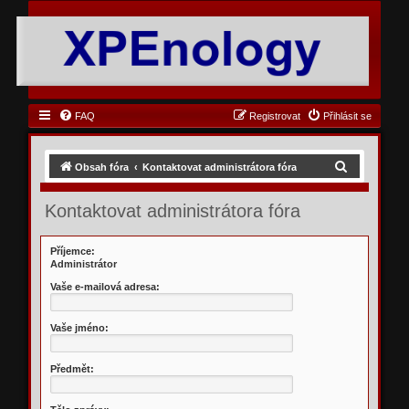
FAQ
Registrovat
Přihlásit se
H
Obsah fóra
Kontaktovat administrátora fóra
l
Kontaktovat administrátora fóra
e
d
Příjemce:
a
Administrátor
t
Vaše e-mailová adresa:
Vaše jméno:
Předmět: