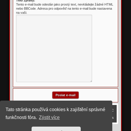
Tělo zprávy:
Tento e-mail bude odeslán jako prostý text, nevkládejte žádné HTML
nebo BBCode. Adresa pro odpověď na tento e-mail bude nastavena
na vaši.
Tato stránka používá cookies k zajištění správné
Obsah fóra
Smazat cookies
Všechny časy jsou v
UTC
funkčnosti fóra.
Zjistit více
Kontaktujte nás
©
2023 upravil rostigue