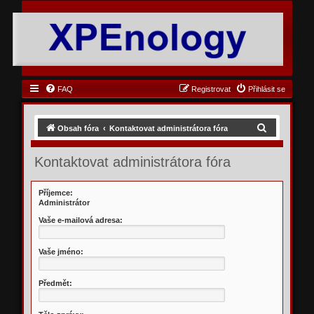
FAQ
Registrovat
Přihlásit se
H
Obsah fóra
Kontaktovat administrátora fóra
l
Kontaktovat administrátora fóra
e
d
Příjemce:
a
Administrátor
t
Vaše e-mailová adresa:
Vaše jméno:
Předmět: