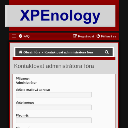
FAQ
Registrovat
Přihlásit se
H
Obsah fóra
Kontaktovat administrátora fóra
l
Kontaktovat administrátora fóra
e
d
Příjemce:
a
Administrátor
t
Vaše e-mailová adresa:
Vaše jméno:
Předmět: