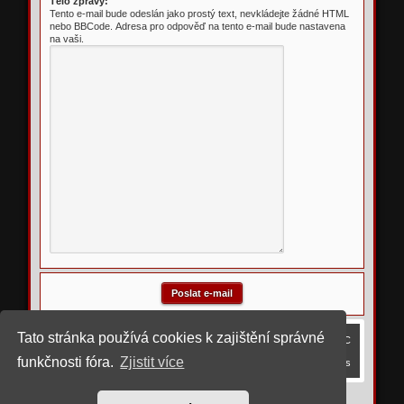
Tělo zprávy:
Tento e-mail bude odeslán jako prostý text, nevkládejte žádné HTML
nebo BBCode. Adresa pro odpověď na tento e-mail bude nastavena
na vaši.
Tato stránka používá cookies k zajištění správné
Obsah fóra
Smazat cookies
Všechny časy jsou v
UTC
funkčnosti fóra.
Zjistit více
Kontaktujte nás
©
2023 upravil rostigue