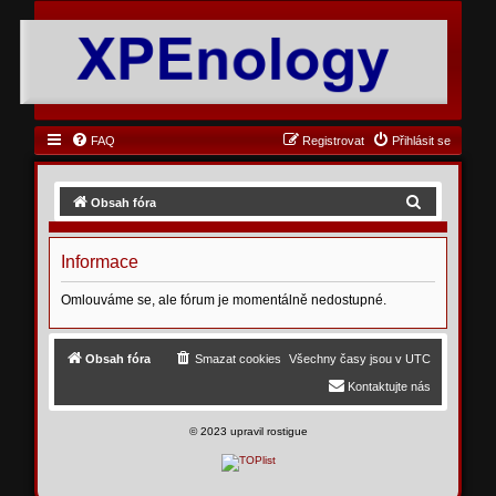
FAQ
Registrovat
Přihlásit se
H
Obsah fóra
l
e
Informace
d
Omlouváme se, ale fórum je momentálně nedostupné.
a
t
Obsah fóra
Smazat cookies
Všechny časy jsou v
UTC
Kontaktujte nás
©
2023 upravil rostigue