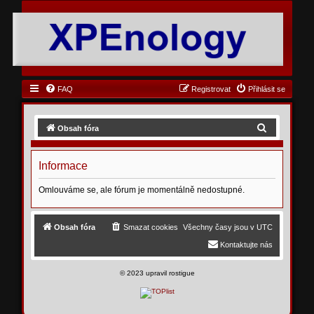
FAQ
Registrovat
Přihlásit se
H
Obsah fóra
l
e
Informace
d
Omlouváme se, ale fórum je momentálně nedostupné.
a
t
Obsah fóra
Smazat cookies
Všechny časy jsou v
UTC
Kontaktujte nás
©
2023 upravil rostigue