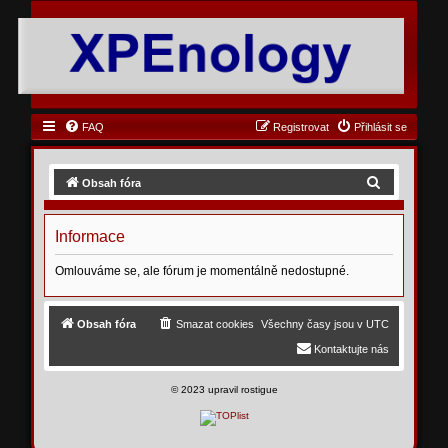
FAQ
Registrovat
Přihlásit se
H
Obsah fóra
l
e
Informace
d
Omlouváme se, ale fórum je momentálně nedostupné.
a
t
Obsah fóra
Smazat cookies
Všechny časy jsou v
UTC
Kontaktujte nás
©
2023 upravil rostigue