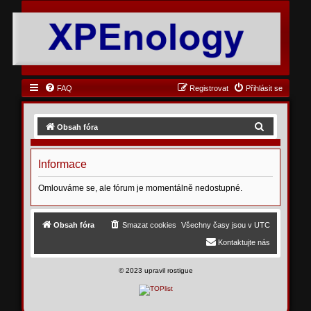
FAQ
Registrovat
Přihlásit se
H
Obsah fóra
l
e
Informace
d
Omlouváme se, ale fórum je momentálně nedostupné.
a
t
Obsah fóra
Smazat cookies
Všechny časy jsou v
UTC
Kontaktujte nás
©
2023 upravil rostigue