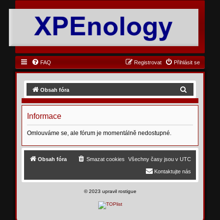
FAQ
Registrovat
Přihlásit se
H
Obsah fóra
l
e
Informace
d
Omlouváme se, ale fórum je momentálně nedostupné.
a
t
Obsah fóra
Smazat cookies
Všechny časy jsou v
UTC
Kontaktujte nás
©
2023 upravil rostigue