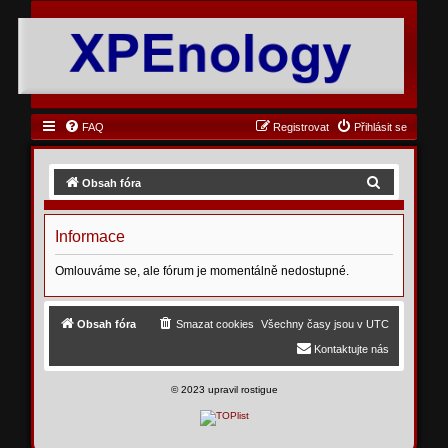
FAQ
Registrovat
Přihlásit se
H
Obsah fóra
l
e
Informace
d
Omlouváme se, ale fórum je momentálně nedostupné.
a
t
Obsah fóra
Smazat cookies
Všechny časy jsou v
UTC
Kontaktujte nás
©
2023 upravil rostigue