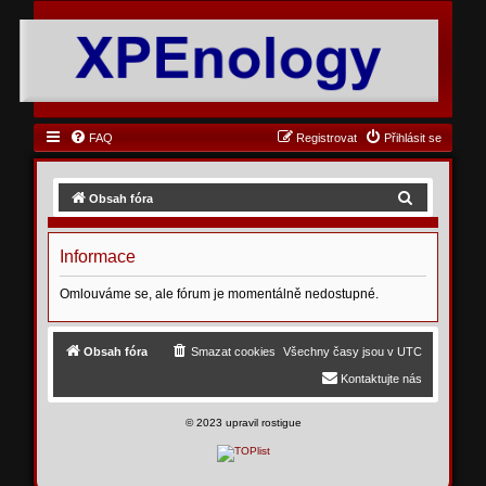
FAQ
Registrovat
Přihlásit se
H
Obsah fóra
l
e
Informace
d
Omlouváme se, ale fórum je momentálně nedostupné.
a
t
Obsah fóra
Smazat cookies
Všechny časy jsou v
UTC
Kontaktujte nás
©
2023 upravil rostigue