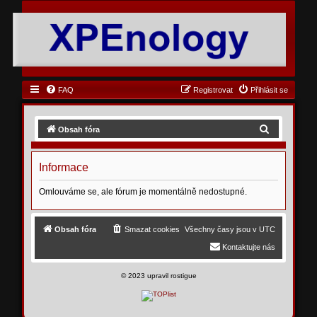
FAQ
Registrovat
Přihlásit se
H
Obsah fóra
l
e
Informace
d
Omlouváme se, ale fórum je momentálně nedostupné.
a
t
Obsah fóra
Smazat cookies
Všechny časy jsou v
UTC
Kontaktujte nás
©
2023 upravil rostigue