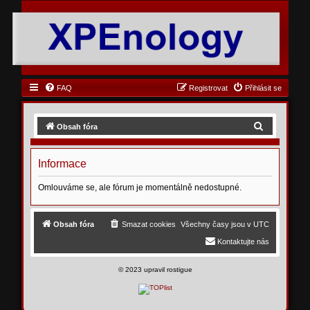
FAQ
Registrovat
Přihlásit se
H
Obsah fóra
l
e
Informace
d
Omlouváme se, ale fórum je momentálně nedostupné.
a
t
Obsah fóra
Smazat cookies
Všechny časy jsou v
UTC
Kontaktujte nás
©
2023 upravil rostigue