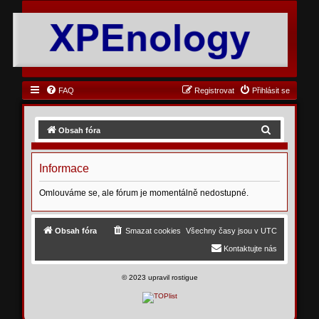
FAQ
Registrovat
Přihlásit se
H
Obsah fóra
l
e
Informace
d
Omlouváme se, ale fórum je momentálně nedostupné.
a
t
Obsah fóra
Smazat cookies
Všechny časy jsou v
UTC
Kontaktujte nás
©
2023 upravil rostigue