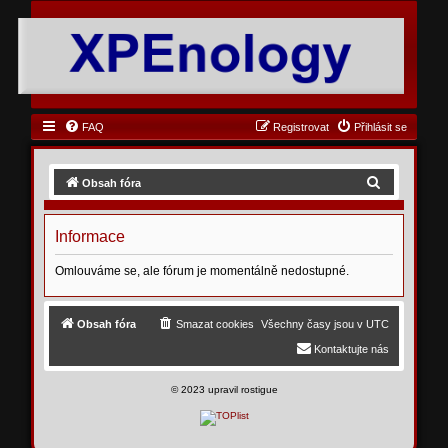
FAQ
Registrovat
Přihlásit se
H
Obsah fóra
l
e
Informace
d
Omlouváme se, ale fórum je momentálně nedostupné.
a
t
Obsah fóra
Smazat cookies
Všechny časy jsou v
UTC
Kontaktujte nás
©
2023 upravil rostigue