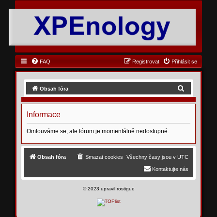
FAQ
Registrovat
Přihlásit se
H
Obsah fóra
l
e
Informace
d
Omlouváme se, ale fórum je momentálně nedostupné.
a
t
Obsah fóra
Smazat cookies
Všechny časy jsou v
UTC
Kontaktujte nás
©
2023 upravil rostigue