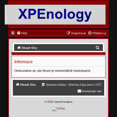
FAQ
Registrovat
Přihlásit se
H
Obsah fóra
l
e
Informace
d
Omlouváme se, ale fórum je momentálně nedostupné.
a
t
Obsah fóra
Smazat cookies
Všechny časy jsou v
UTC
Kontaktujte nás
©
2023 upravil rostigue