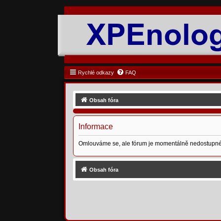
Rychlé odkazy
FAQ
Obsah fóra
Informace
Omlouváme se, ale fórum je momentálně nedostupné
Obsah fóra