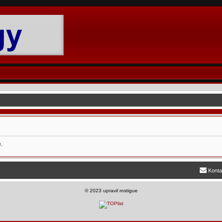
.
Konta
©
2023 upravil rostigue