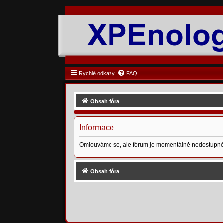
Rychlé odkazy
FAQ
Obsah fóra
Informace
Omlouváme se, ale fórum je momentálně nedostupné
Obsah fóra