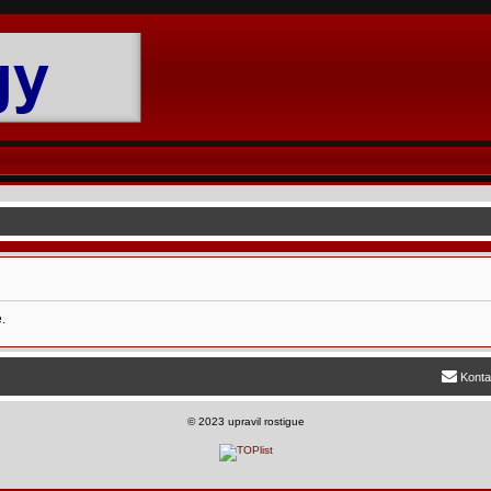
.
Konta
©
2023 upravil rostigue