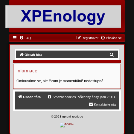
FAQ
Registrovat
Přihlásit se
H
Obsah fóra
l
e
Informace
d
Omlouváme se, ale fórum je momentálně nedostupné.
a
t
Obsah fóra
Smazat cookies
Všechny časy jsou v
UTC
Kontaktujte nás
©
2023 upravil rostigue