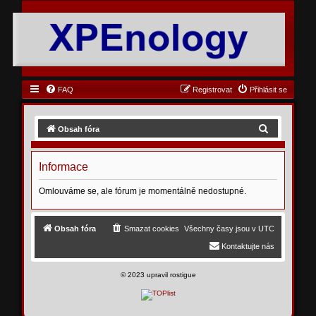
FAQ
Registrovat
Přihlásit se
H
Obsah fóra
l
e
Informace
d
Omlouváme se, ale fórum je momentálně nedostupné.
a
t
Obsah fóra
Smazat cookies
Všechny časy jsou v
UTC
Kontaktujte nás
©
2023 upravil rostigue