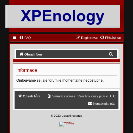
FAQ
Registrovat
Přihlásit se
H
Obsah fóra
l
e
Informace
d
Omlouváme se, ale fórum je momentálně nedostupné.
a
t
Obsah fóra
Smazat cookies
Všechny časy jsou v
UTC
Kontaktujte nás
©
2023 upravil rostigue