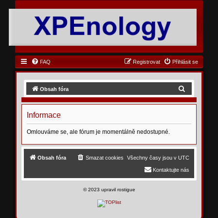
FAQ
Registrovat
Přihlásit se
H
Obsah fóra
l
e
Informace
d
Omlouváme se, ale fórum je momentálně nedostupné.
a
t
Obsah fóra
Smazat cookies
Všechny časy jsou v
UTC
Kontaktujte nás
©
2023 upravil rostigue