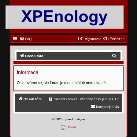
FAQ
Registrovat
Přihlásit se
H
Obsah fóra
l
e
Informace
d
Omlouváme se, ale fórum je momentálně nedostupné.
a
t
Obsah fóra
Smazat cookies
Všechny časy jsou v
UTC
Kontaktujte nás
©
2023 upravil rostigue