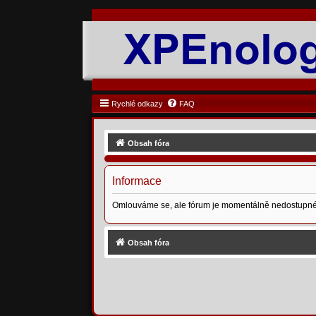
Rychlé odkazy
FAQ
Obsah fóra
Informace
Omlouváme se, ale fórum je momentálně nedostupné
Obsah fóra