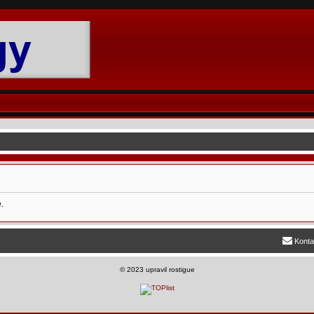
.
Konta
©
2023 upravil rostigue