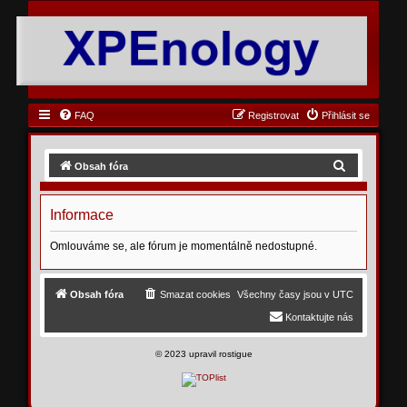
FAQ
Registrovat
Přihlásit se
H
Obsah fóra
l
e
Informace
d
Omlouváme se, ale fórum je momentálně nedostupné.
a
t
Obsah fóra
Smazat cookies
Všechny časy jsou v
UTC
Kontaktujte nás
©
2023 upravil rostigue