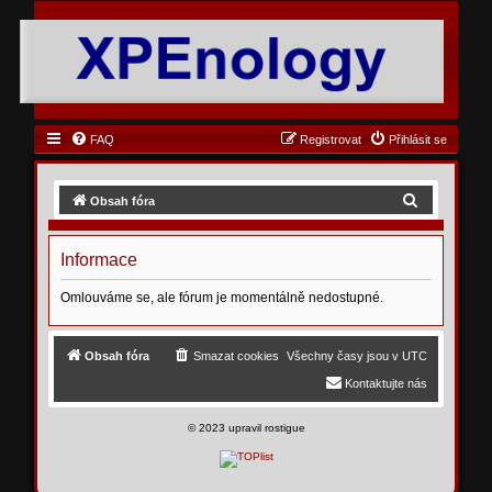
FAQ
Registrovat
Přihlásit se
H
Obsah fóra
l
e
Informace
d
Omlouváme se, ale fórum je momentálně nedostupné.
a
t
Obsah fóra
Smazat cookies
Všechny časy jsou v
UTC
Kontaktujte nás
©
2023 upravil rostigue