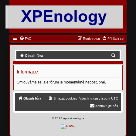
FAQ
Registrovat
Přihlásit se
H
Obsah fóra
l
e
Informace
d
Omlouváme se, ale fórum je momentálně nedostupné.
a
t
Obsah fóra
Smazat cookies
Všechny časy jsou v
UTC
Kontaktujte nás
©
2023 upravil rostigue