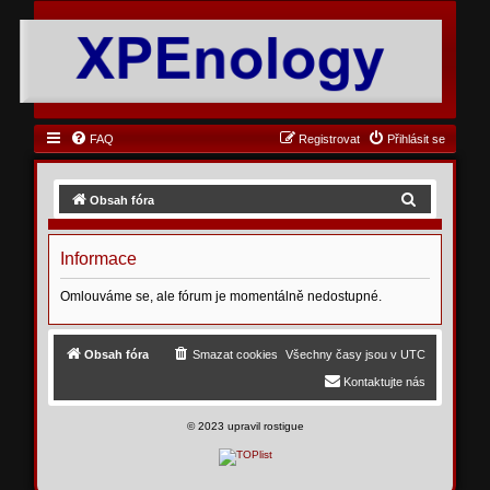
FAQ
Registrovat
Přihlásit se
H
Obsah fóra
l
e
Informace
d
Omlouváme se, ale fórum je momentálně nedostupné.
a
t
Obsah fóra
Smazat cookies
Všechny časy jsou v
UTC
Kontaktujte nás
©
2023 upravil rostigue