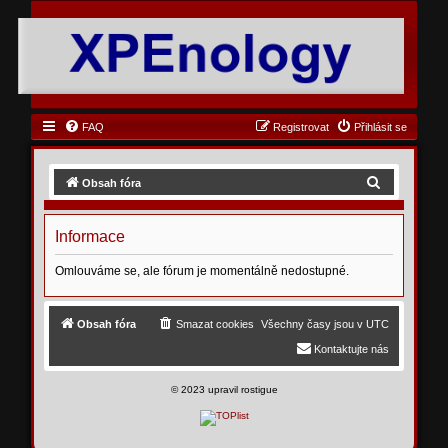
FAQ
Registrovat
Přihlásit se
H
Obsah fóra
l
e
Informace
d
Omlouváme se, ale fórum je momentálně nedostupné.
a
t
Obsah fóra
Smazat cookies
Všechny časy jsou v
UTC
Kontaktujte nás
©
2023 upravil rostigue