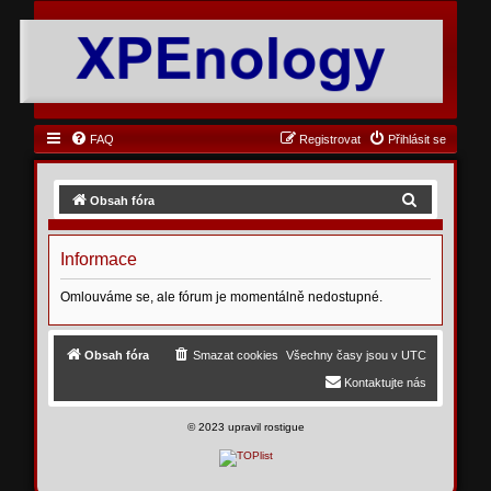
FAQ
Registrovat
Přihlásit se
H
Obsah fóra
l
e
Informace
d
Omlouváme se, ale fórum je momentálně nedostupné.
a
t
Obsah fóra
Smazat cookies
Všechny časy jsou v
UTC
Kontaktujte nás
©
2023 upravil rostigue